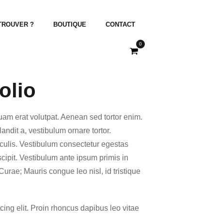
TROUVER ?
BOUTIQUE
CONTACT
0
olio
quam erat volutpat. Aenean sed tortor enim.
landit a, vestibulum ornare tortor.
ulis. Vestibulum consectetur egestas
scipit. Vestibulum ante ipsum primis in
 Curae; Mauris congue leo nisl, id tristique
cing elit. Proin rhoncus dapibus leo vitae