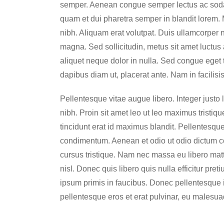
semper. Aenean congue semper lectus ac sodal
quam et dui pharetra semper in blandit lorem. 
nibh. Aliquam erat volutpat. Duis ullamcorper 
magna. Sed sollicitudin, metus sit amet luctus
aliquet neque dolor in nulla. Sed congue eget t
dapibus diam ut, placerat ante. Nam in facilisis
Pellentesque vitae augue libero. Integer justo l
nibh. Proin sit amet leo ut leo maximus tristiq
tincidunt erat id maximus blandit. Pellentesque 
condimentum. Aenean et odio ut odio dictum c
cursus tristique. Nam nec massa eu libero matt
nisl. Donec quis libero quis nulla efficitur pr
ipsum primis in faucibus. Donec pellentesque id
pellentesque eros et erat pulvinar, eu malesuada