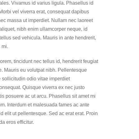
es. Vivamus id varius ligula. Phasellus id
Morbi vel viverra erat, consequat dapibus
nec massa ut imperdiet. Nullam nec laoreet
 aliquet, nibh enim ullamcorper neque, id
ellus sed vehicula. Mauris in ante hendrerit,
 mi.
orem, tincidunt nec tellus id, hendrerit feugiat
ue. Mauris eu volutpat nibh. Pellentesque
sollicitudin odio vitae imperdiet
onsequat. Quisque viverra ex nec justo
is posuere ac ut arcu. Phasellus sit amet mi
etium. Interdum et malesuada fames ac ante
 elit ut pellentesque. Sed ac erat erat. Proin
 eros efficitur.